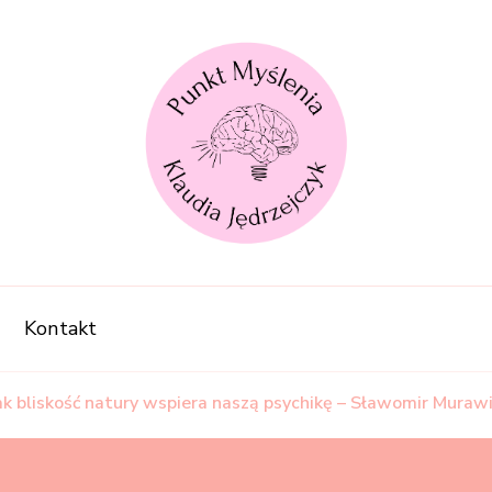
punktmyslenia
Punkt Myślenia
Kontakt
Jak bliskość natury wspiera naszą psychikę – Sławomir Muraw