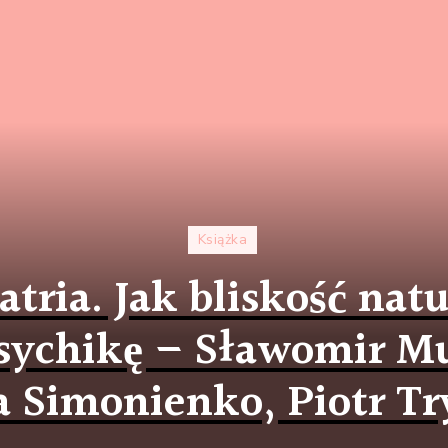
Książka
tria. Jak bliskość nat
sychikę – Sławomir M
 Simonienko, Piotr T