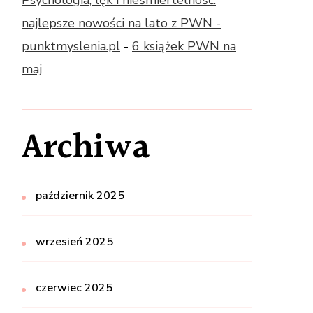
Psychologia, lęk i nieśmiertelność:
najlepsze nowości na lato z PWN -
punktmyslenia.pl
-
6 książek PWN na
maj
Archiwa
październik 2025
wrzesień 2025
czerwiec 2025