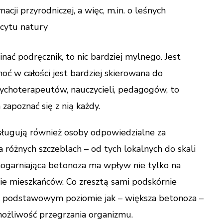
macji przyrodniczej, a więc, m.in. o leśnych
icytu natury
ać podręcznik, to nic bardziej mylnego. Jest
ć w całości jest bardziej skierowana do
sychoterapeutów, nauczycieli, pedagogów, to
apoznać się z nią każdy.
sługują również osoby odpowiedzialne za
 różnych szczeblach – od tych lokalnych do skali
chogarniająca betonoza ma wpływ nie tylko na
wie mieszkańców. Co zresztą sami podskórnie
k podstawowym poziomie jak – większa betonoza –
możliwość przegrzania organizmu.