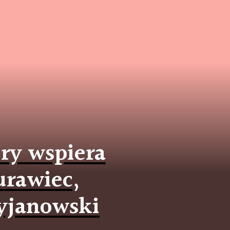
ury wspiera
urawiec,
ryjanowski