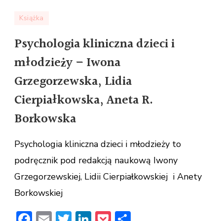
wpisie
Książka
Psychologia
kliniczna
Psychologia kliniczna dzieci i
dzieci
młodzieży – Iwona
i
młodzieży
Grzegorzewska, Lidia
–
Cierpiałkowska, Aneta R.
Iwona
Grzegorzewska,
Borkowska
Lidia
Cierpiałkowska,
Psychologia kliniczna dzieci i młodzieży to
Aneta
podręcznik pod redakcją naukową Iwony
R.
Grzegorzewskiej, Lidii Cierpiałkowskiej i Anety
Borkowska
Borkowskiej
Facebook
Email
Twitter
LinkedIn
Pocket
Share