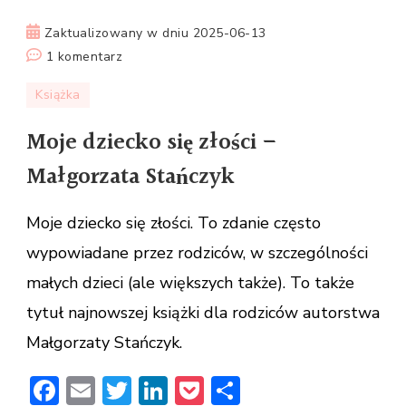
Zaktualizowany w dniu
2025-06-13
do
1 komentarz
Moje
Książka
dziecko
się
Moje dziecko się złości –
złości
Małgorzata Stańczyk
–
Małgorzata
Moje dziecko się złości. To zdanie często
Stańczyk
wypowiadane przez rodziców, w szczególności
małych dzieci (ale większych także). To także
tytuł najnowszej książki dla rodziców autorstwa
Małgorzaty Stańczyk.
Facebook
Email
Twitter
LinkedIn
Pocket
Share