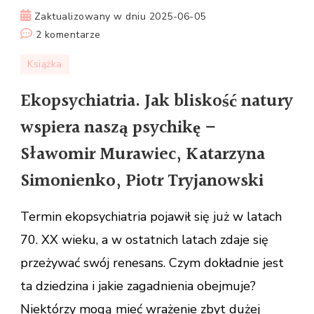
Zaktualizowany w dniu
2025-06-05
do
2 komentarze
Ekopsychiatria.
Książka
Jak
bliskość
Ekopsychiatria. Jak bliskość natury
natury
wspiera naszą psychikę –
wspiera
naszą
Sławomir Murawiec, Katarzyna
psychikę
Simonienko, Piotr Tryjanowski
–
Sławomir
Termin ekopsychiatria pojawił się już w latach
Murawiec,
Katarzyna
70. XX wieku, a w ostatnich latach zdaje się
Simonienko,
przeżywać swój renesans. Czym dokładnie jest
Piotr
ta dziedzina i jakie zagadnienia obejmuje?
Tryjanowski
Niektórzy mogą mieć wrażenie zbyt dużej