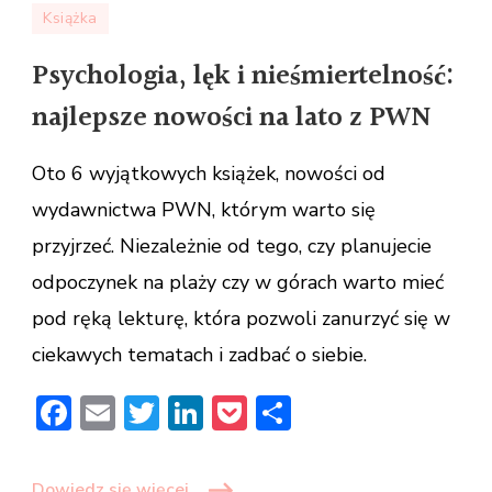
Książka
Psychologia,
lęk
Psychologia, lęk i nieśmiertelność:
i
najlepsze nowości na lato z PWN
nieśmiertelność:
najlepsze
Oto 6 wyjątkowych książek, nowości od
nowości
na
wydawnictwa PWN, którym warto się
lato
przyjrzeć. Niezależnie od tego, czy planujecie
z
odpoczynek na plaży czy w górach warto mieć
PWN
pod ręką lekturę, która pozwoli zanurzyć się w
ciekawych tematach i zadbać o siebie.
Facebook
Email
Twitter
LinkedIn
Pocket
Share
Dowiedz się więcej