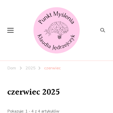
punktmyslenia.pl
Punkt Myślenia
Dom
2025
czerwiec
czerwiec 2025
Pokazuje: 1 - 4 z 4 artykułów