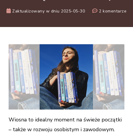
do
Zaktualizowany w dniu
2025-05-30
2 komentarze
6
ksi
P
na
ma
Wiosna to idealny moment na świeże początki
– także w rozwoju osobistym i zawodowym.