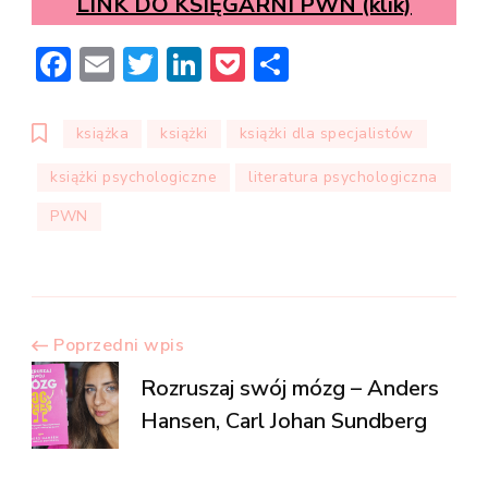
LINK DO KSIĘGARNI PWN (klik)
Facebook
Email
Twitter
LinkedIn
Pocket
Share
książka
książki
książki dla specjalistów
książki psychologiczne
literatura psychologiczna
PWN
Zobacz
Poprzedni wpis
Rozruszaj swój mózg – Anders
wpisy
Hansen, Carl Johan Sundberg