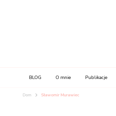
BLOG
O mnie
Publikacje
Dom
Sławomir Murawiec