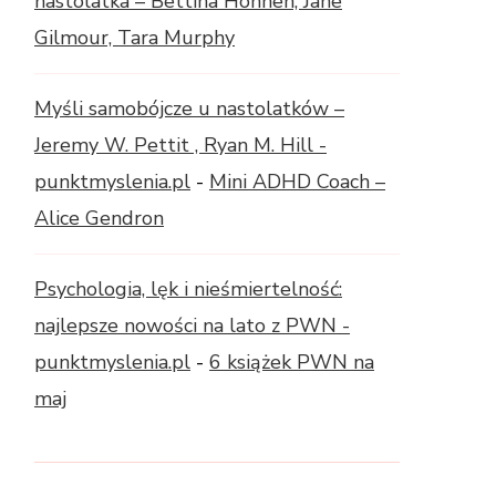
nastolatka – Bettina Hohnen, Jane
Gilmour, Tara Murphy
Myśli samobójcze u nastolatków –
Jeremy W. Pettit , Ryan M. Hill -
punktmyslenia.pl
-
Mini ADHD Coach –
Alice Gendron
Psychologia, lęk i nieśmiertelność:
najlepsze nowości na lato z PWN -
punktmyslenia.pl
-
6 książek PWN na
maj