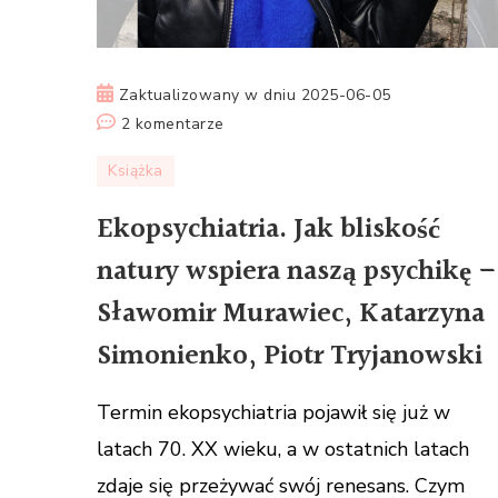
Zaktualizowany w dniu
2025-06-05
do
2 komentarze
Ekopsychiatria.
Książka
Jak
bliskość
Ekopsychiatria. Jak bliskość
natury
natury wspiera naszą psychikę –
wspiera
naszą
Sławomir Murawiec, Katarzyna
psychikę
Simonienko, Piotr Tryjanowski
–
Sławomir
Termin ekopsychiatria pojawił się już w
Murawiec,
Katarzyna
latach 70. XX wieku, a w ostatnich latach
Simonienko,
zdaje się przeżywać swój renesans. Czym