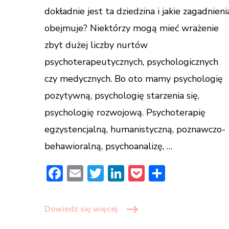
Piotr
dokładnie jest ta dziedzina i jakie zagadnieni
Tryjanowski
obejmuje? Niektórzy mogą mieć wrażenie
zbyt dużej liczby nurtów
psychoterapeutycznych, psychologicznych
czy medycznych. Bo oto mamy psychologię
pozytywną, psychologię starzenia się,
psychologię rozwojową. Psychoterapię
egzystencjalną, humanistyczną, poznawczo-
behawioralną, psychoanalizę, …
Facebook
Email
Twitter
LinkedIn
Pocket
Share
Dowiedz się więcej