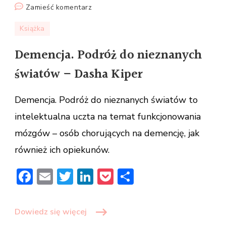
we
Zamieść komentarz
wpisie
Książka
Demencja.
Podróż
Demencja. Podróż do nieznanych
do
światów – Dasha Kiper
nieznanych
światów
Demencja. Podróż do nieznanych światów to
–
Dasha
intelektualna uczta na temat funkcjonowania
Kiper
mózgów – osób chorujących na demencję, jak
również ich opiekunów.
Facebook
Email
Twitter
LinkedIn
Pocket
Share
Dowiedz się więcej